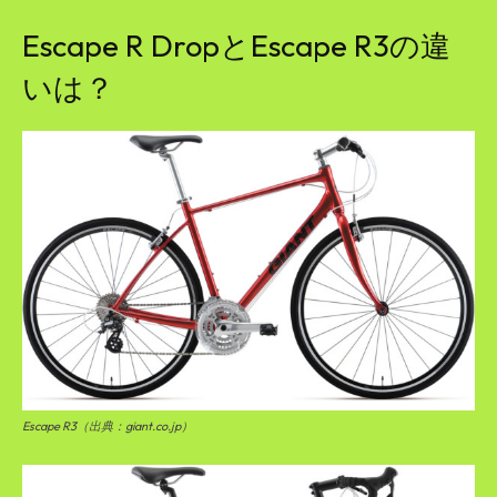
Escape R DropとEscape R3の違
いは？
Escape R3（出典：giant.co.jp）