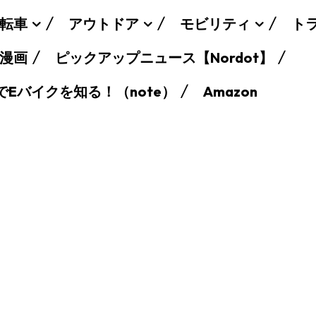
転車
アウトドア
モビリティ
ト
漫画
ピックアップニュース【Nordot】
でEバイクを知る！（note）
Amazon