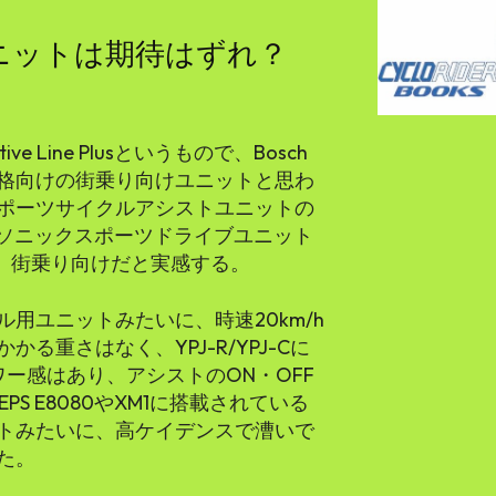
ユニットは期待はずれ？
ve Line Plusというもので、Bosch
格向けの街乗り向けユニットと思わ
ポーツサイクルアシストユニットの
やパナソニックスポーツドライブユニット
と、街乗り向けだと実感する。
用ユニットみたいに、時速20km/h
る重さはなく、YPJ-R/YPJ-Cに
ー感はあり、アシストのON・OFF
S E8080やXM1に搭載されている
トみたいに、高ケイデンスで漕いで
た。