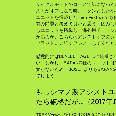
サイクルモードのコースで気になった
ストがオフになる時、コクンとした小
ユニットを搭載したTern Vektronでも体感
有の問題と考えて良いと思う。因みに埼
じユニットを搭載し、海外用チューンのBosc
があるが、こちらはアシストオフのショ
フラットに力強くアシストしてくれた
感覚的にはBENELLI TAGETEに装
い。しかし、BAFANG社のユニット
覚がないため、BOSCHよりもBAFA
てしまう。
もしシマノ製アシストユ
たら破格だが…（2017
TREK Verve+の価格は税抜き20