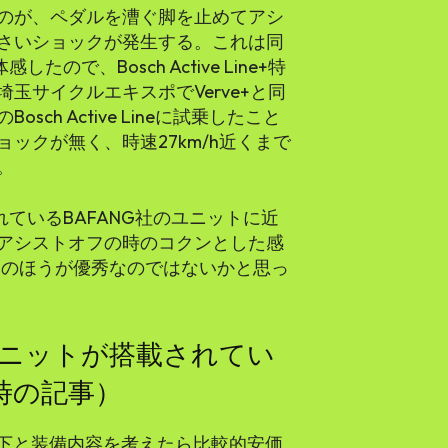
のが、ペダルを漕ぐ脚を止めてアシ
さいショックが発生する。これは同
したので、Bosch Active Line+特
玉サイクルエキスポでVerve+と同
h Active Lineに試乗したこと
ックが無く、時速27km/h近くまで
。
着されているBAFANG社のユニットに近
はアシストオフの時のコクンとした感
NGのほうが優秀なのではないかと思っ
ニットが搭載されてい
年時の記事）
万円以下と装備内容を考えたら比較的安価