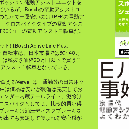
ボッシュの電動アシストユニットを
いるが、Boschの電動アシストユ
なかで一番安いのはTREKの電動ア
e+は、クロスバイクタイプの電動アシス
REK唯一の電動アシスト自転車だ。
sch Active Line Plus。
ト自転車は、日本市場では30~40万
ve+は税抜き価格20万円以下で買うこ
動アシスト自転車となっている。
買えるVerve+は、通勤等の日常用ク
ve+は価格は安いが装備は充実してお
ェンダー内蔵テールライト、泥除け
ロスバイクとしては、比較的買い得
ブレーキは油圧ディスクブレーキを
が出ても安定して停まれる安心感が