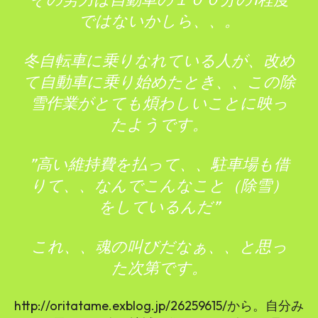
ではないかしら、、。
冬自転車に乗りなれている人が、改め
て自動車に乗り始めたとき、、この除
雪作業がとても煩わしいことに映っ
たようです。
”高い維持費を払って、、駐車場も借
りて、、なんでこんなこと（除雪）
をしているんだ”
これ、、魂の叫びだなぁ、、と思っ
た次第です。
http://oritatame.exblog.jp/26259615/から。自分み