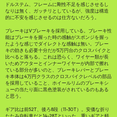
ドルステム、フレームに剛性不足を感じさせるし
なりは無く、ガッチリとしているが、強度は構造
的に不安を感じさせるのは仕方ないだろう。
ブレーキはVブレーキを採用している。ブレーキ性
能はブレーキを握った時の感触がスポンジを握っ
たような感じでダイレクトな感触は無い。ブレー
キの効きも必要十分だが5万円台のクロスバイクと
比べると落ちる。これは恐らく、ワイヤー類が長
いためアウターとインナーワイヤーが内部で擦れ
ている部分が多いのと、ブレーキレバーとブレー
キ本体は4万円クラスのクロスバイクレベルの部品
を採用していること、ホイールリムのブレーキシ
ューの当たり面に黒色塗装がされているのもある
と思う。
ギア比は前52T、後ろ8段（11-30T）。安価な折り
たたみ自転車だと14-28Tといった、重いギアと軽