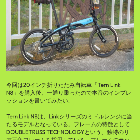
今回は20インチ折りたたみ自転車「Tern Link
N8」を購入後、一通り乗ったので本音のインプレ
ッションを書いてみたい。
Tern Link N8は、Linkシリーズのミドルレンジに当
たるモデルとなっている。フレームの特徴として
DOUBLETRUSS TECHNOLOGYという、独特のリ
ア三角フレームを採用している。フレームのラッ