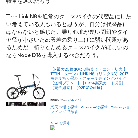
転車を選ぶだろう。
Tern Link N8を通常のクロスバイクの代替品にした
い考えている人もいると思うが、自分は代替品に
はならないと感じた。乗り心地が硬い問題やタイ
ヤ径が小さいため段差の乗り上げに弱い問題があ
るためだ。折りたためるクロスバイクがほしいの
ならNode D16を購入するべきだろう。
【P最大20倍(10/3 0時まで・エントリ含)】
TERN（ターン）LINK N8（リンクN8）2017
モデル折り畳み・フォールディングバイク
【送料プランC】【0824楽天カード分割】
【完全組立】【02P01Oct16】
posted with
カエレバ
楽天市場で探す
Amazonで探す
Yahooショ
ッピングで探す
7netで探す