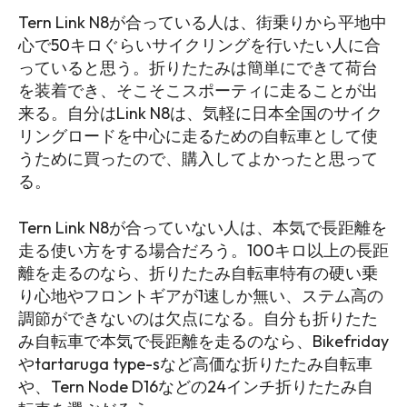
Tern Link N8が合っている人は、街乗りから平地中
心で50キロぐらいサイクリングを行いたい人に合
っていると思う。折りたたみは簡単にできて荷台
を装着でき、そこそこスポーティに走ることが出
来る。自分はLink N8は、気軽に日本全国のサイク
リングロードを中心に走るための自転車として使
うために買ったので、購入してよかったと思って
る。
Tern Link N8が合っていない人は、本気で長距離を
走る使い方をする場合だろう。100キロ以上の長距
離を走るのなら、折りたたみ自転車特有の硬い乗
り心地やフロントギアが1速しか無い、ステム高の
調節ができないのは欠点になる。自分も折りたた
み自転車で本気で長距離を走るのなら、Bikefriday
やtartaruga type-sなど高価な折りたたみ自転車
や、Tern Node D16などの24インチ折りたたみ自