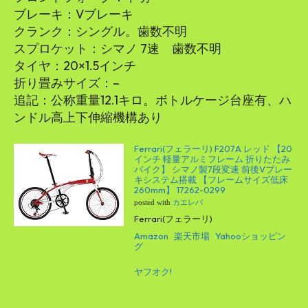
ブレーキ：Vブレーキ
クランク：シングル。歯数不明
スプロケット：シマノ 7速 歯数不明
タイヤ：20×1.5インチ
折り畳みサイズ：–
追記：公称重量12.1キロ。ボトルケージ台座有、ハ
ンドル高上下伸縮機構あり
Ferrari(フェラーリ) F207A レッド 【20
インチ 軽量アルミフレーム 折りたたみ
バイク】 シマノ製7段変速 前後Vブレー
キシステム搭載 【フレームサイズ低床
260mm】 17262-0299
posted with
カエレバ
Ferrari(フェラーリ)
Amazon
楽天市場
Yahooショッピン
グ
ヤフオク!