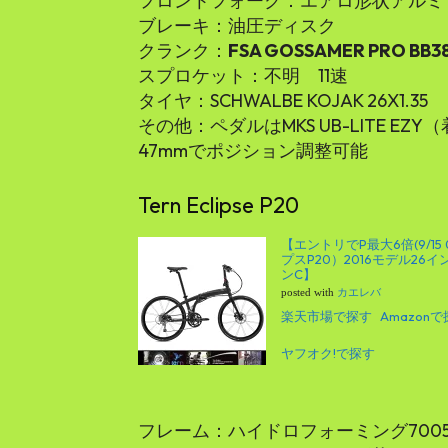
フロントフォーク：エアロ形状アルミ
ブレーキ：油圧ディスク
クランク：
FSA GOSSAMER PRO BB3
スプロケット：不明 11速
タイヤ：SCHWALBE KOJAK 26X1.35
その他：ペダルはMKS UB-LITE EZY
47mmでポジション調整可能
Tern Eclipse P20
【エントリでP最大6倍(9/15 
プスP20）2016モデル2
ンC】
posted with
カエレバ
楽天市場で探す
Amazon
ヤフオク!で探す
フレーム：ハイドロフォーミング700