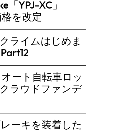
e「YPJ-XC」
の価格を改定
ルクライムはじめま
rt12
るオート自転車ロッ
場 クラウドファンデ
ブレーキを装着した