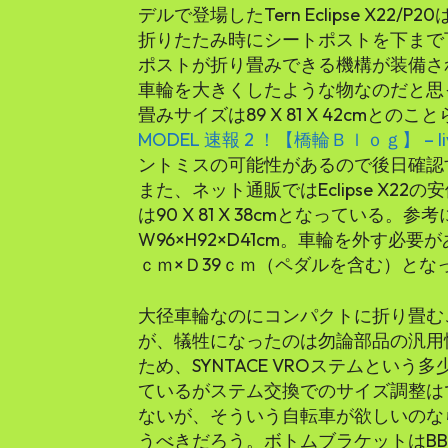
デルで登場したTern Eclipse X22
折りたたみ時にシートポストを下まで
ポストが折り畳みできる機構が装備され
車輪を大きくしたような物なのだと思
畳みサイズは89 X 81 X 42cmとの
MODEL 速報 2 ！【橋輪Ｂｌｏｇ】 – li
ントミスの可能性があるので後日確認
また、ネット通販ではEclipse X22の安
は90 X 81 X 38cmとなっている。参考
W96×H92×D41cm。車輪を外す必要
ｃｍ×Ｄ39ｃｍ（ペダルを含む）とな
大径車輪なのにコンパクトに折り畳むことができ
が、犠牲になったのは勿論部品の汎用
ため、SYNTACE VROステムとい
ているがステム交換でのサイズ調整は
ないが、そういう自転車が欲しいのならDaho
うべきだろう。ボトムブラケットはBB