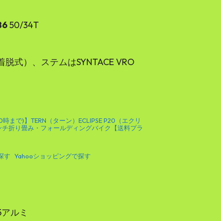
86
50/34T
（着脱式）、ステムはSYNTACE VRO
0時まで)】TERN（ターン）ECLIPSE P20（エクリ
6インチ折り畳み・フォールディングバイク【送料プラ
で探す
Yahooショッピングで探す
5アルミ