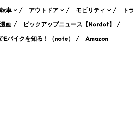
転車
アウトドア
モビリティ
ト
漫画
ピックアップニュース【Nordot】
でEバイクを知る！（note）
Amazon