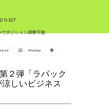
11-32T
7mmでポジション調整可能
nterest
WhatsApp
 コラボ第２弾「ラパック
中が涼しいビジネス