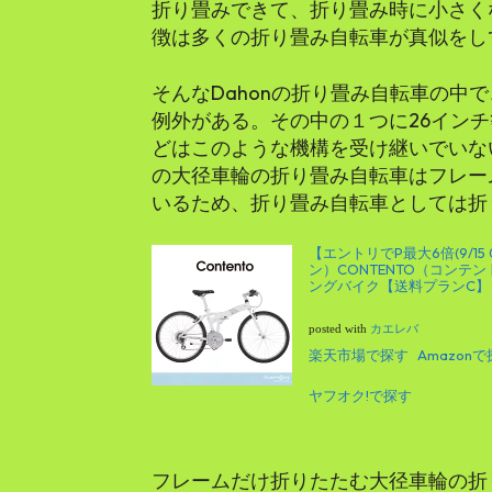
折り畳みできて、折り畳み時に小さく
徴は多くの折り畳み自転車が真似をし
そんなDahonの折り畳み自転車の中で
例外がある。その中の１つに26イン
どはこのような機構を受け継いでいな
の大径車輪の折り畳み自転車はフレー
いるため、折り畳み自転車としては折
【エントリでP最大6倍(9/1
ン）CONTENTO（コンテ
ングバイク【送料プランC】
posted with
カエレバ
楽天市場で探す
Amazon
ヤフオク!で探す
フレームだけ折りたたむ大径車輪の折り