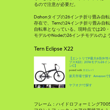
るので注意が必要だ。
Dahonタイプの26インチ折り畳み自転車のTe
存在で、Ternの24インチ折り畳み
自転車となっている。現時点では20・
モデルやNodeの26インチモデルの
Tern Eclipse X22
【エントリでP最大6倍(9/15 
プスX22）2016モデル2
ンC】
posted with
カエレバ
楽天市場で探す
Amazon
ヤフオク!で探す
フレーム：ハイドロフォーミング700