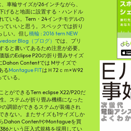
/P20は、車輪サイズが26インチながら、
下げると地面に設置する・ハンドル
ている。Tern・24インチモデルの
っていいと思う。スペックでは折り
ことらしい。但し
橋輪 : 2016 tern NEW
vedoor Blog（ブログ）
では、プリ
すると書いてあるため注意が必要。
価版のEclipse P20の折り畳みサイズ
にDahon Contentでは Mサイズで
がある
Montague FIT
はＨ72ｃｍ×Ｗ92
っている。
るTern eclipse X22/P20だ
性。ステムが折り畳み機構になった
う多少の調節ができるステムが装備され
できない。またサイズも1サイズしか
n ContentやMontagueを買
386という圧入式規格を採用してい