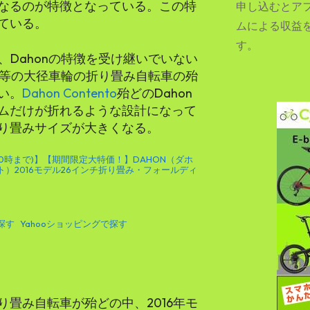
なるのが特徴となっている。この特
申し込むとア
ている。
ムによる収益
す。
、Dahonの特徴を受け継いでいない
SEARCH...
チ等の大径車輪の折り畳み自転車の殆
い。
Dahon Contento
殆どのDahon
ムだけが折れるような設計になって
り畳みサイズが大きくなる。
5 0時まで)】【期間限定大特価！】DAHON（ダホ
ント）2016モデル26インチ折り畳み・フォールディ
で探す
Yahooショッピングで探す
畳み自転車が殆どの中、2016年モ