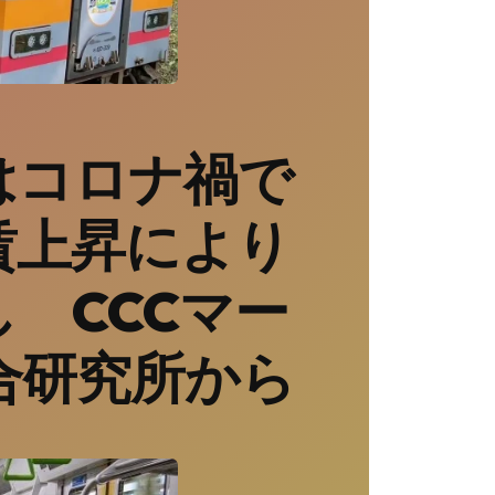
はコロナ禍で
賃上昇により
 CCCマー
合研究所から