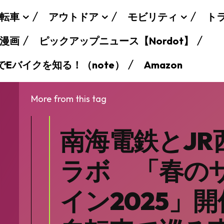
転車
アウトドア
モビリティ
ト
漫画
ピックアップニュース【Nordot】
でEバイクを知る！（note）
Amazon
More from this tag
南海電鉄とJR
ラボ 「春の
イン2025」開