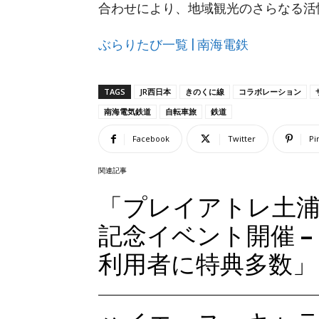
合わせにより、地域観光のさらなる活
ぶらりたび一覧 | 南海電鉄
TAGS
JR西日本
きのくに線
コラボレーション
南海電気鉄道
自転車旅
鉄道
Facebook
Twitter
Pi
関連記事
「プレイアトレ土
記念イベント開催 –
利用者に特典多数」