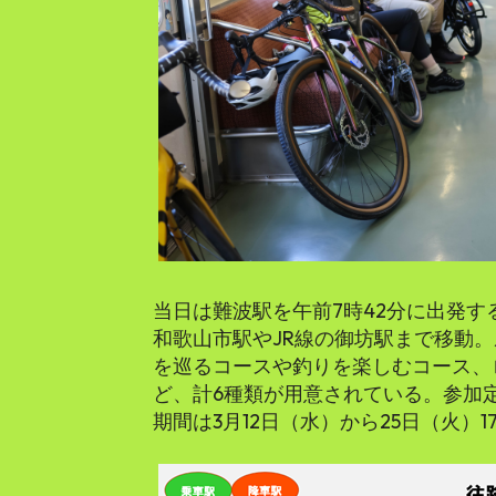
当日は難波駅を午前7時42分に出発
和歌山市駅やJR線の御坊駅まで移動
を巡るコースや釣りを楽しむコース、
ど、計6種類が用意されている。参加
期間は3月12日（水）から25日（火）1