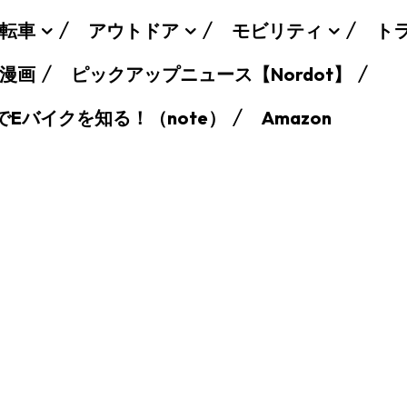
転車
アウトドア
モビリティ
ト
漫画
ピックアップニュース【Nordot】
でEバイクを知る！（note）
Amazon