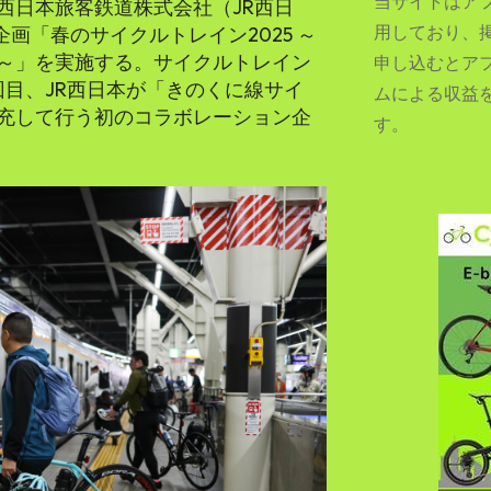
当サイトはア
西日本旅客鉄道株式会社（JR西日
用しており、
企画「春のサイクルトレイン2025 ～
～」を実施する。サイクルトレイン
申し込むとア
回目、JR西日本が「きのくに線サイ
ムによる収益
SEARCH...
充して行う初のコラボレーション企
す。