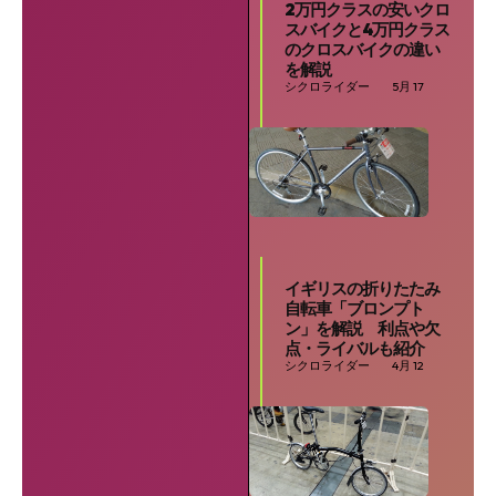
2万円クラスの安いクロ
スバイクと4万円クラス
のクロスバイクの違い
を解説
シクロライダー
5月 17
イギリスの折りたたみ
自転車「ブロンプト
ン」を解説 利点や欠
点・ライバルも紹介
シクロライダー
4月 12