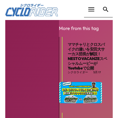
More from this tag
ママチャリとクロスバ
イクの違いを安田大サ
ーカス団長が解説！
NESTO VACANZEスペ
シャルムービーが
Youtubeで公開
シクロライダー
5月 17