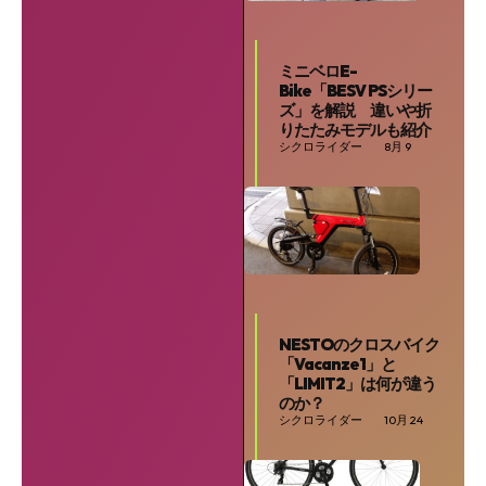
ミニベロE-
Bike「BESV PSシリー
ズ」を解説 違いや折
りたたみモデルも紹介
シクロライダー
8月 9
NESTOのクロスバイク
「Vacanze1」と
「LIMIT2」は何が違う
のか？
シクロライダー
10月 24