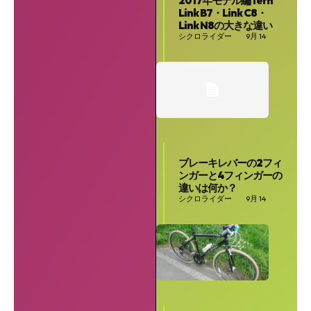
2017年モデル編Tern
Link B7・Link C8・
Link N8の大きな違い
シクロライダー
9月 14
ブレーキレバーの2フィ
ンガーと4フィンガーの
違いは何か？
シクロライダー
9月 14