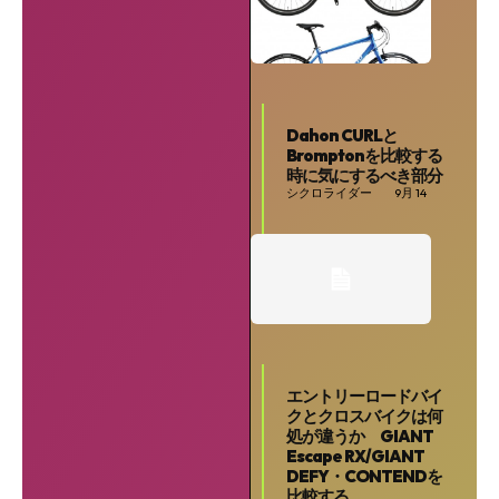
Dahon CURLと
Bromptonを比較する
時に気にするべき部分
シクロライダー
9月 14
エントリーロードバイ
クとクロスバイクは何
SEARCH...
処が違うか GIANT
Escape RX/GIANT
DEFY・CONTENDを
比較する