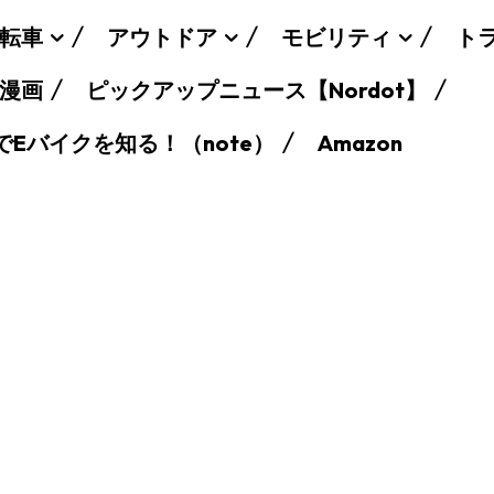
転車
アウトドア
モビリティ
ト
漫画
ピックアップニュース【Nordot】
でEバイクを知る！（note）
Amazon