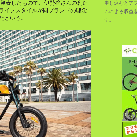
日に発表したもので、伊勢谷さんの創造
申し込むとア
ライフスタイルが同ブランドの理念
ムによる収益
たという。
す。
SEARCH...