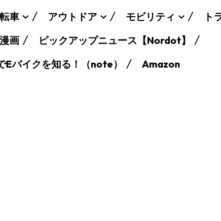
転車
アウトドア
モビリティ
ト
漫画
ピックアップニュース【Nordot】
でEバイクを知る！（note）
Amazon