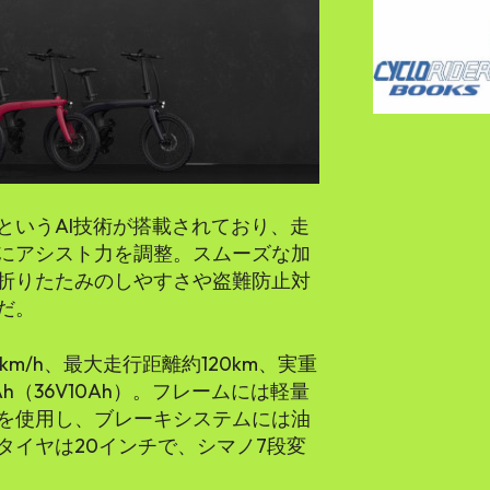
というAI技術が搭載されており、走
にアシスト力を調整。スムーズな加
折りたたみのしやすさや盗難防止対
だ。
m/h、最大走行距離約120km、実重
mAh（36V10Ah）。フレームには軽量
を使用し、ブレーキシステムには油
タイヤは20インチで、シマノ7段変