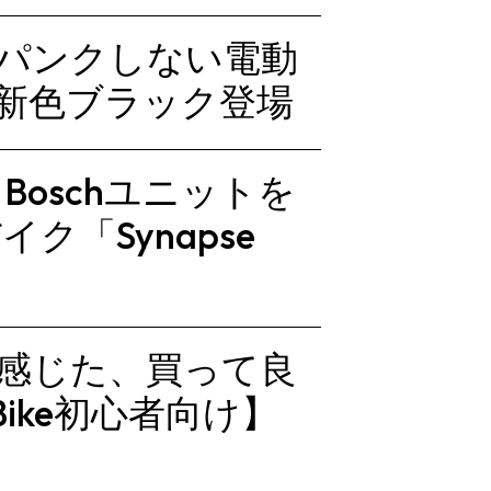
行、パンクしない電動
」に新色ブラック登場
oschユニットを
ク「Synapse
って感じた、買って良
Bike初心者向け】