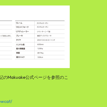
のMakuake公式ページを参照のこ
owcat/