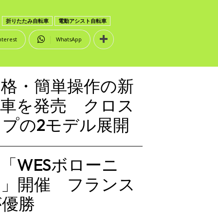
折りたたみ自転車
電動アシスト自転車
nterest
WhatsApp
格・簡単操作の新
転車を発売 クロス
プの2モデル展開
ス「WESボローニ
1」開催 フランス
が優勝