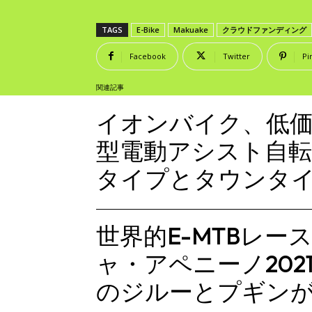
TAGS
E-Bike
Makuake
クラウドファンディング
Facebook
Twitter
Pi
関連記事
イオンバイク、低価
型電動アシスト自
タイプとタウンタイ
世界的E-MTBレー
ャ・アペニーノ202
のジルーとプギン