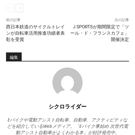
前の記事
次の記事
西日本鉄道のサイクルトレイ
J SPORTSが期間限定で「ツ
ンが自転車活用推進功績者表
ール・ド・フランスカフェ」
彰を受賞
開催決定
編集
シクロライダー
Eバイクや電動アシスト自転車、自動車、アクティビティな
どを紹介しているWebメディア。「Eバイク事始め 次世代電
動アシスト自動車がよくわかる本」が好評発売中。