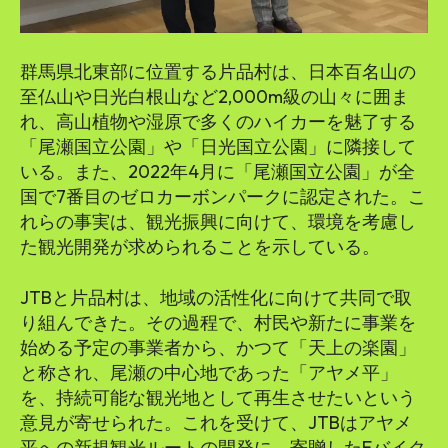
群馬県北東部に位置する片品村は、日本百名山の
至仏山や日光白根山など2,000m級の山々に囲ま
れ、高山植物や湿原で多くのハイカーを魅了する
「尾瀬国立公園」や「日光国立公園」に隣接して
いる。また、2022年4月に「尾瀬国立公園」が全
国で7番目のゼロカーボンパークに認定された。こ
れらの事実は、観光振興に向けて、環境を考慮し
た観光開発が求められることを示している。
JTBと片品村は、地域の活性化に向けて共同で取
り組んできた。その過程で、村民や新たに事業を
始める予定の事業者から、かつて「天上の楽園」
と称され、尾瀬の中心地であった「アヤメ平」
を、持続可能な観光地として再生させたいという
意見が寄せられた。これを受けて、JTBはアヤメ
平への新規観光ルートの開発に、寄贈したEバイク