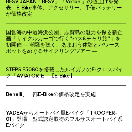
BESV JAPAN「BESV」「Votani」の値上げを発
表 E-Bike車体、アクセサリー、予備バッテリー
が価格改定
国営海の中道海浜公園、志賀島の魅力を探る新企
画「サイクルカーゴで行く”バス&チャリ旅”」を
初開催 ― 潮騒を聴く、あまおう体験とパワース
ポットをめぐるサイクリングツアー ―
STEPS E5080を搭載したルイガノのE-クロスバイ
ク「AVIATOR-E」【E-Bike】
Benelli、一部E-Bikeの価格改定を実施
YADEAからオートバイ風Eバイク「TROOPER-
01」登場 型式認定取得のフルサスオートバイ系
Eバイク