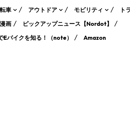
転車
アウトドア
モビリティ
ト
漫画
ピックアップニュース【Nordot】
でEバイクを知る！（note）
Amazon