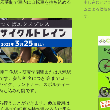
前応募制で車内に自転車を持ち込める
申し込むとア
。
ムによる収益
す。
SEARCH...
は南千住駅～研究学園駅または八潮駅
です。参加者1名につき1台までロー
バイク、ランドナー、スポルティー
持ち込み可能です。
ら行うことができます。参加費用は
、自身で自転車を持ち運べる方に限ら