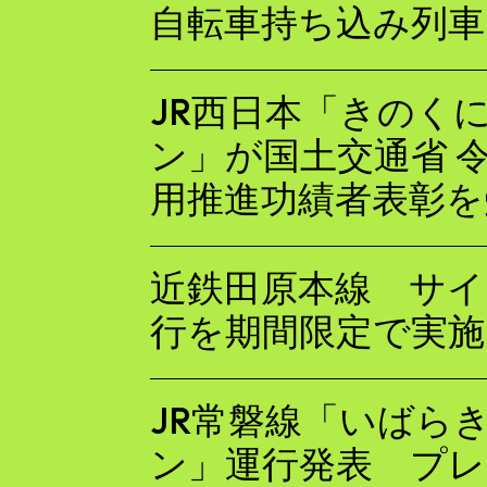
自転車持ち込み列車
JR西日本「きのく
ン」が国土交通省 
用推進功績者表彰を
近鉄田原本線 サ
行を期間限定で実施
JR常磐線「いばら
ン」運行発表 プ