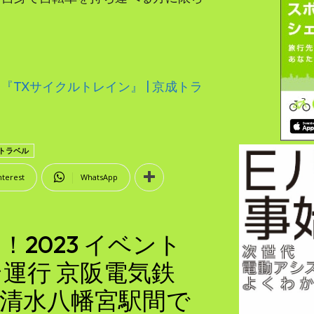
発『TXサイクルトレイン』 | 京成トラ
トラベル
nterest
WhatsApp
2023 イベント
運行 京阪電気鉄
清水八幡宮駅間で