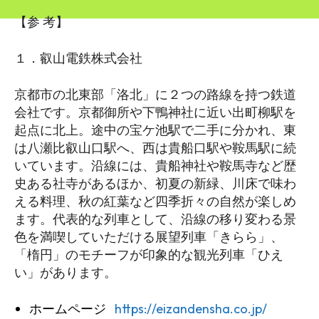
【参 考】
１．叡山電鉄株式会社
京都市の北東部「洛北」に２つの路線を持つ鉄道
会社です。京都御所や下鴨神社に近い出町柳駅を
起点に北上。途中の宝ケ池駅で二手に分かれ、東
は八瀬比叡山口駅へ、西は貴船口駅や鞍馬駅に続
いています。沿線には、貴船神社や鞍馬寺など歴
史ある社寺があるほか、初夏の新緑、川床で味わ
える料理、秋の紅葉など四季折々の自然が楽しめ
ます。代表的な列車として、沿線の移り変わる景
色を満喫していただける展望列車「きらら」、
「楕円」のモチーフが印象的な観光列車「ひえ
い」があります。
ホームページ
https://eizandensha.co.jp/