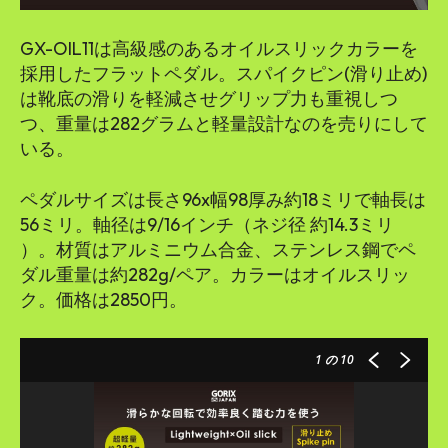
GX-OIL11は高級感のあるオイルスリックカラーを
採用したフラットペダル。スパイクピン(滑り止め)
は靴底の滑りを軽減させグリップ力も重視しつ
つ、重量は282グラムと軽量設計なのを売りにして
いる。
ペダルサイズは長さ96x幅98厚み約18ミリで軸長は
56ミリ。軸径は9/16インチ（ネジ径 約14.3ミリ
）。材質はアルミニウム合金、ステンレス鋼でペ
ダル重量は約282g/ペア。カラーはオイルスリッ
ク。価格は2850円。
1
の 10