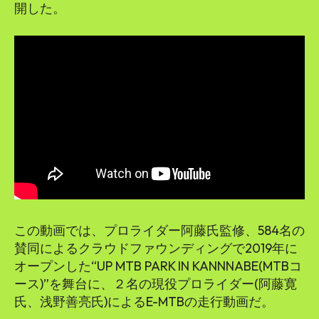
開した。
この動画では、プロライダー阿藤氏監修、584名の
賛同によるクラウドファウンディングで2019年に
オープンした“UP MTB PARK IN KANNNABE(MTBコ
ース)”を舞台に、２名の現役プロライダー(阿藤寛
氏、浅野善亮氏)によるE-MTBの走行動画だ。