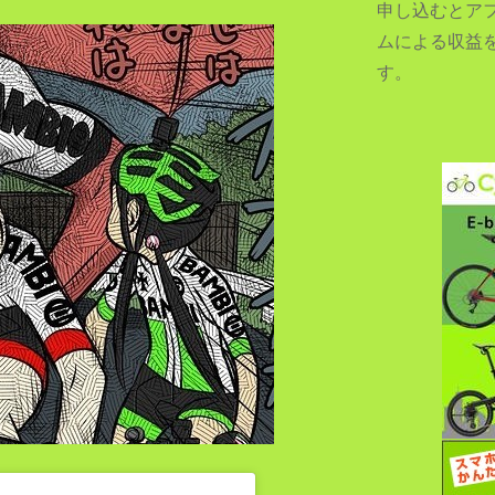
申し込むとア
ムによる収益
す。
SEARCH...