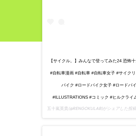
【サイクル。】みんなで登ってみた24 恐怖十三峠
#自転車漫画 #自転車 #自転車女子 #サイク
バイク #ロードバイク女子 #ロードバ
#ILLUSTRATIONS #コミック #ヒルク
(@RENGOKULAB)がシェアした投稿
五十嵐英貴