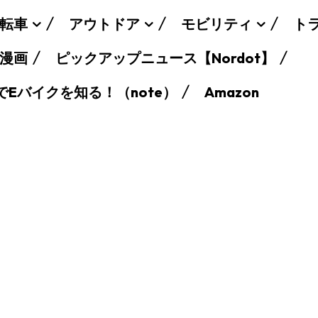
転車
アウトドア
モビリティ
ト
漫画
ピックアップニュース【Nordot】
でEバイクを知る！（note）
Amazon