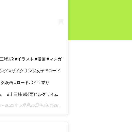
1/2 #イラスト #漫画 #マンガ
リング #サイクリング女子 #ロード
イク漫画 #ロードバイク乗り
ライム #十三峠 #関西ヒルクライム
 –
2020年 5月月26日午前6時28分PDT