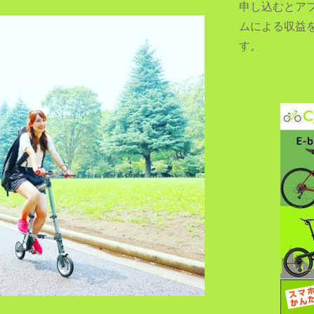
申し込むとア
ムによる収益
す。
SEARCH...