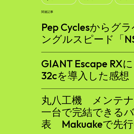
関連記事
Pep Cyclesか
ングルスピード「NS
GIANT Escape 
32cを導入した感想
丸八工機 メンテナ
一台で完結できる
表 Makuakeで先