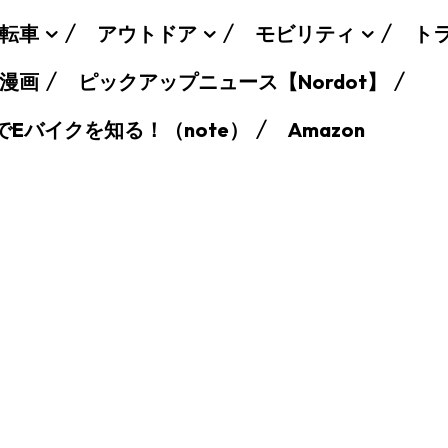
転車
アウトドア
モビリティ
ト
漫画
ピックアップニュース【Nordot】
でEバイクを知る！（note）
Amazon