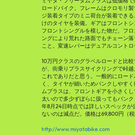
ミヤタ・フリーダムプラスは低価格で
ロードバイク。フレームはクロモリ製
ジ装着タイプのミニ荷台が装着できる。
けのタイヤを装備。ギアはフロントシ
フロントシングルを模した物だ。フロ
ングにより荒れた路面でもチェーン落
こと。変速レバーはデュアルコントロ
10万円クラスのグラベルロードと比
が、街乗りプラスサイクリングで峠越
これでありだと思う。一般的にロード
く、タイヤが細いためパンクしやすく
ムプラスは、フロントギアを小さくし
太いので多少ずぼらに扱ってもパンクし
年8月24日時点では詳しいスペック
ないのは減点だ。価格は69,800円（
http://www.miyatabike.com