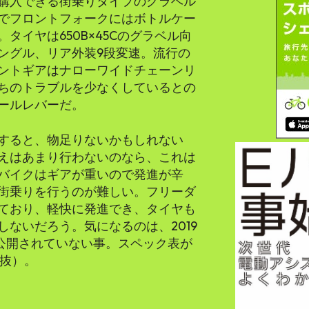
購入できる街乗りタイプのグラベル
でフロントフォークにはボトルケー
タイヤは650B×45Cのグラベル向
ングル、リア外装9段変速。流行の
ントギアはナローワイドチェーンリ
ちのトラブルを少なくしているとの
ールレバーだ。
較すると、物足りないかもしれない
えはあまり行わないのなら、これは
バイクはギアが重いので発進が辛
街乗りを行うのが難しい。フリーダ
ており、軽快に発進でき、タイヤも
ないだろう。気になるのは、2019
が公開されていない事。スペック表が
税抜）。