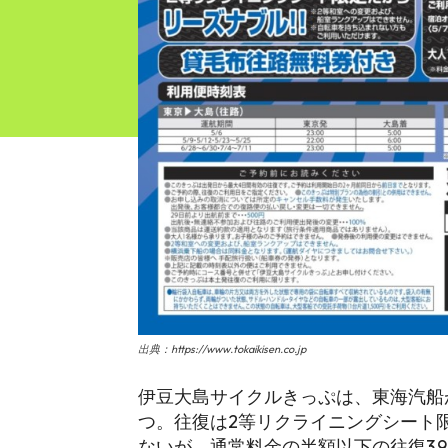
出典：https://www.tokaikisen.co.jp
伊豆大島サイクルきっぷは、東海汽船
つ。往復は2等リクライニングシート
ないが、通常料金の半額以下の往復3,