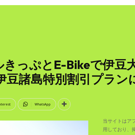
きっぷとE-Bikeで伊豆
rip伊豆諸島特別割引プラ
nterest
WhatsApp
当サイトはア
用しており、