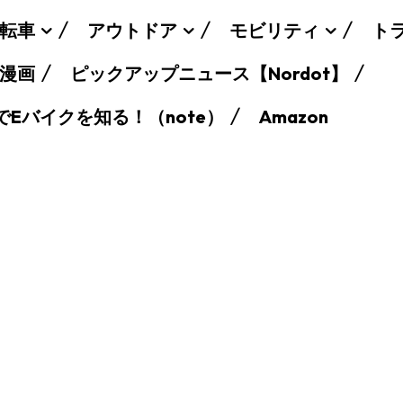
転車
アウトドア
モビリティ
ト
漫画
ピックアップニュース【Nordot】
でEバイクを知る！（note）
Amazon