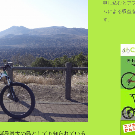
申し込むとア
ムによる収益
す。
SEARCH...
諸島最大の島としても知られている