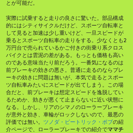
とが可能だ。
実際に試乗すると走りの良さに驚いた。部品構成
的にはシティサイクルだけど、スポーツ自転車と
して見ると加速は少し重いけど、一旦スピードが
乗るとスポーツ自転車の走りをする。少なくとも2
万円台で売られているかご付きの街乗り系クロス
バイクとは雲泥の差がある。もっとも価格も高い
のである意味当たり前だろう。一番気になるのは
前ブレーキの効きの悪さ。普通に走るのならブレ
ーキの効きに問題は無いが、本気で走るとスポー
ツ自転車みたいにスピードが出てしまう。この場
合だと、前ブレーキは想定スピードを逸脱してい
るためか、効きが悪くて止まらないに近い状態に
なる。しかし、リアのシマノのローラーブレーキ
が意外と効き、車輪がロックしないので、最悪の
評価では無い。
ツノダ・ビートリック・ボブ
の紹
介ページで、ローラーブレーキでの紹介で
ママチ