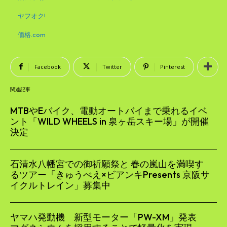
ヤフオク!
価格.com
Facebook
Twitter
Pinterest
関連記事
MTBやEバイク、電動オートバイまで乗れるイベ
ント「WILD WHEELS in 泉ヶ岳スキー場」が開催
決定
石清水八幡宮での御祈願祭と 春の嵐山を満喫す
るツアー「きゅうべえ×ビアンキPresents 京阪サ
イクルトレイン」募集中
ヤマハ発動機 新型モーター「PW-XM」発表