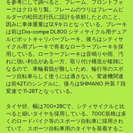
を参考にして調べると、フレーム、フロントフォ
ークはクロモリ製。フレームのウリはフレームビ
ルダーの松田志行氏に設計を依頼したとのこと。
因みに車体重量は12.9キロとなっている。ブレーキ
は前はDia-compe DL800 シティサイクル用デュア
ルピボットキャリパーブレーキ。後ろはシティサ
イクル用ブレーキで有名なローラーブレーキを採
用している。ローラーブレーキは音鳴りや雨、汚
れに強い利点がある一方、取り付け構造が複雑に
なるので、車輪着脱が難しいため、輪行等のスポ
ーツ自転車らしく使うには適さない。変速機関連
は前42Tのシングルに、後ろはSHIMANO 外装７段
変速で 11-28Tとなっている。
タイヤ径、幅は700×28Cで、シティサイクルと比
べると細いタイヤを採用している。700C規格は多
くのロードバイク等のスポーツ自転車に採用され
ていて、スポーツ自転車用のタイヤを装着するこ