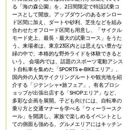
る「海の森公園」を、2日間限定で特設試乗コ
ースとして開放。アップダウンのあるオンロー
ド区間に加え、ダートや砂利、芝生などを組み
合わせたオフロード区間も用意し、「サイクル
モード史上、最長・最大の試乗コース」をうた
う。来場者は、東京23区内とは思えない豊かな
緑の中で、本格的な野外ライドを体験できると
SEARCH...
いう。 会場内では、話題のスポーツ電動アシス
ト自転車を集めた「SPORTS e-BIKEエリア」、
国内外の人気サイクリングルートや観光地を紹
介する「ジテンシャ×旅フェア」、有名プロシ
ョップが出張出店する「SHOPエリア」など、
多彩な企画を展開。子ども向けには、自転車の
乗り方と交通マナーを学べる「ウィーラースク
ール」を開講し、家族で楽しめるイベントとし
ての側面も強める。グルメエリアにはキッチン