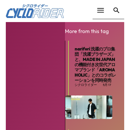
More from this tag
narifuri 洗濯のプロ集
団「洗濯ブラザーズ」
と、MADE IN JAPAN
の機能付き次世代アロ
マブランド「AROMA
HOLIC」とのコラボレ
ーションを同時発売
シクロライダー
5月 17