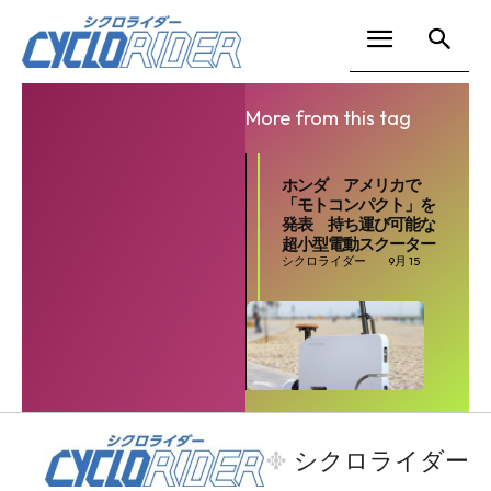
More from this tag
ホンダ アメリカで
「モトコンパクト」を
発表 持ち運び可能な
超小型電動スクーター
シクロライダー
9月 15
SEARCH...
シクロライダー