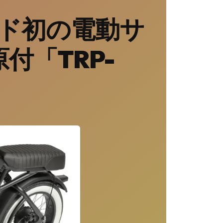
ンド初の電動サ
付「TRP-