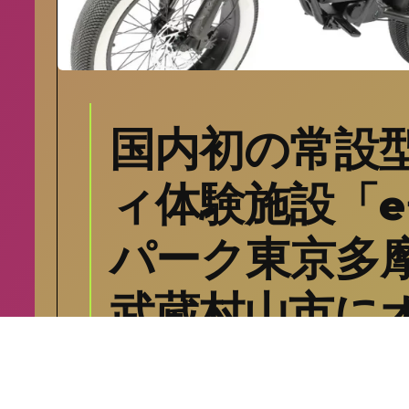
国内初の常設
ィ体験施設「
パーク東京多
武蔵村山市に
シクロライダー
12月 2