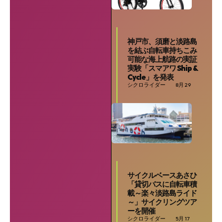
神戸市、須磨と淡路島
を結ぶ自転車持ちこみ
可能な海上航路の実証
実験「スマアワ Ship &
Cycle」を発表
シクロライダー
8月 29
サイクルベースあさひ
「貸切バスに自転車積
載～楽々淡路島ライド
～」サイクリングツア
ーを開催
シクロライダー
5月 17