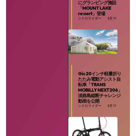
にグランピング施設
「MOUNT LAKE
re:sort」登場
シクロライダー
5月 17
Gic 20インチ軽量折り
たたみ電動アシスト自
転車「TRANS
MOBILLY NEXT206」
淡路島縦断チャレンジ
動画を公開
シクロライダー
5月 17