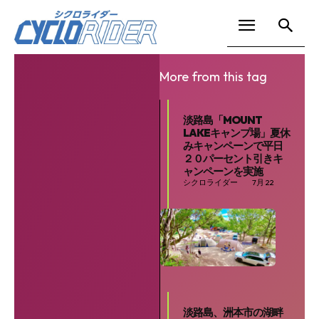
More from this tag
淡路島「MOUNT
LAKEキャンプ場」夏休
みキャンペーンで平日
２０パーセント引きキ
ャンペーンを実施
シクロライダー
7月 22
淡路島、洲本市の湖畔