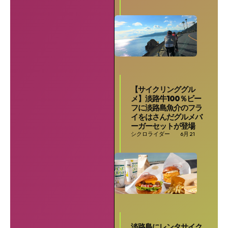
【サイクリンググル
メ】淡路牛100％ビー
フに淡路島魚介のフラ
イをはさんだグルメバ
ーガーセットが登場
シクロライダー
6月 21
SEARCH...
淡路島にレンタサイク