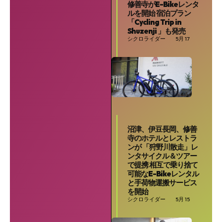
修善寺がE-Bikeレンタ
ルを開始 宿泊プラン
「Cycling Trip in
Shuzenji 」も発売
シクロライダー
5月 17
沼津、伊豆長岡、修善
寺のホテルとレストラ
ンが 「狩野川散走」レ
SEARCH...
ンタサイクル＆ツアー
で提携 相互で乗り捨て
可能なE-Bikeレンタル
と手荷物運搬サービス
を開始
シクロライダー
5月 15