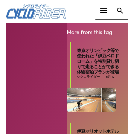
More from this tag
東京オリンピック等で
使われた「伊豆ベロド
ローム」を特別貸し切
りで走ることができる
体験宿泊プランが登場
シクロライダー
5月 17
伊豆マリオットホテル