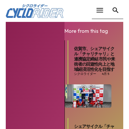
More from this tag
佐賀市、シェアサイク
ル「チャリチャリ」と
連携協定締結 市民や来
街者の回遊性向上と地
域経済活性化を目指す
シクロライダー
4月 5
シェアサイクル「チャ