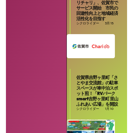
リチャリ」、佐賀市で
サービス開始 市民の
回遊性向上と地域経済
活性化を目指す
シクロライダー
3月 15
SEARCH...
佐賀県吉野ヶ里町「さ
とやま交流館」の駐車
スペースが車中泊スポ
ット煎！「RVパーク
smart吉野ヶ里町 里山
ふれあい広場」を開設
シクロライダー
1月 10