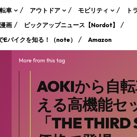
転車
アウトドア
モビリティ
ト
漫画
ピックアップニュース【Nordot】
でEバイクを知る！（note）
Amazon
More from this tag
AOKIから自
える高機能セ
「THE THIRD
SEARCH...