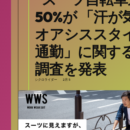
50%が 「汗
オアシススタ
通勤」に関す
調査を発表
シクロライダー
2月 5