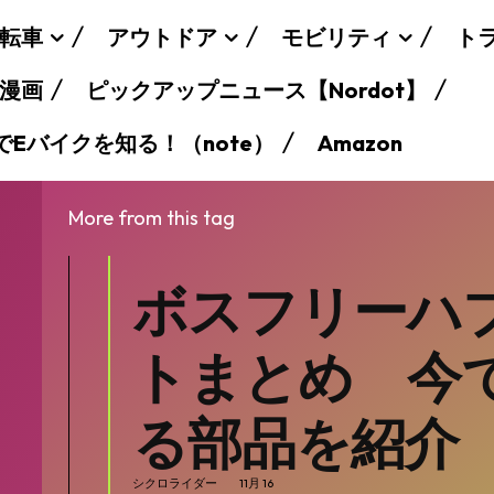
転車
アウトドア
モビリティ
ト
漫画
ピックアップニュース【Nordot】
でEバイクを知る！（note）
Amazon
More from this tag
SEARCH...
ボスフリーハ
トまとめ 今
る部品を紹介
シクロライダー
11月 16