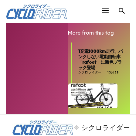
More from this tag
1充電1000km走行、パ
ンクしない電動自転車
「rafoot」に新色ブラ
ック登場
シクロライダー
10月 28
SEARCH...
シクロライダー