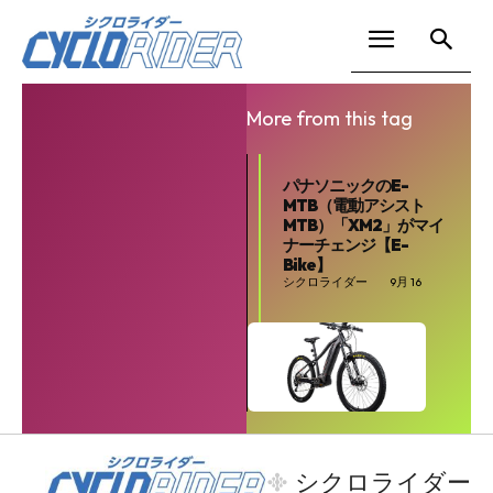
More from this tag
パナソニックのE-
MTB（電動アシスト
MTB）「XM2」がマイ
ナーチェンジ【E-
Bike】
シクロライダー
9月 16
SEARCH...
シクロライダー