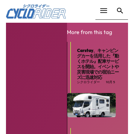
More from this tag
Carstay、キャンピン
グカーを活用した『動
くホテル』配車サービ
スを開始。イベントや
災害現場での宿泊ニー
ズに迅速対応
シクロライダー
10月 5