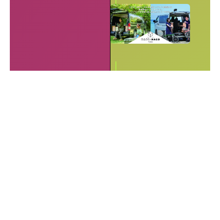
Carstayが国内最大級
のキャンピングカー予
約プラットフォームに
成長 訪日外国人向けの
需要も拡大”
シクロライダー
4月 25
車中泊と牡蠣食べ放題
が両立！ 「能登牡蠣