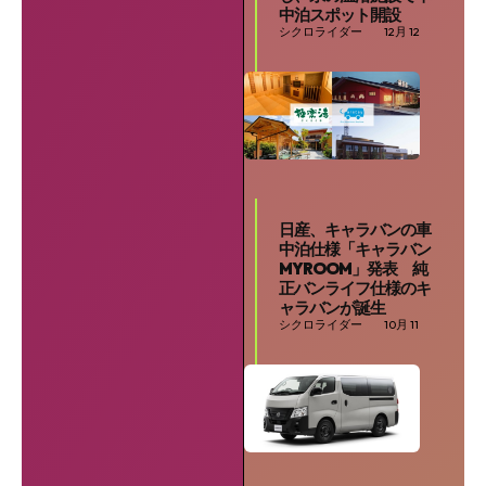
中泊スポット開設
シクロライダー
12月 12
日産、キャラバンの車
中泊仕様「キャラバン
MYROOM」発表 純
正バンライフ仕様のキ
ャラバンが誕生
シクロライダー
10月 11