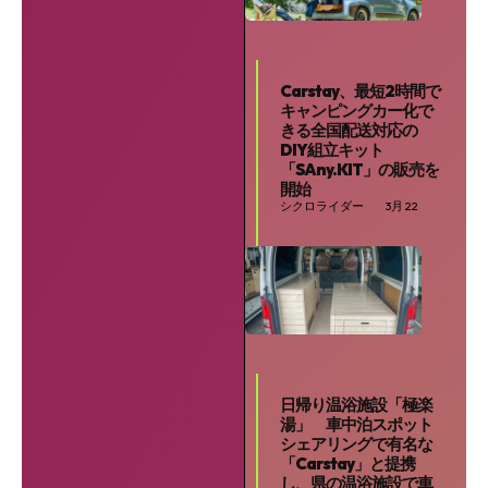
Carstay、最短2時間で
キャンピングカー化で
きる全国配送対応の
DIY組立キット
「SAny.KIT」の販売を
開始
シクロライダー
3月 22
日帰り温浴施設「極楽
湯」 車中泊スポット
シェアリングで有名な
「Carstay」と提携
し、県の温浴施設で車