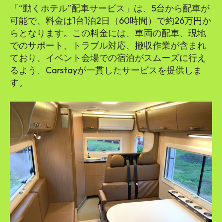
「“動くホテル”配車サービス」は、5台から配車が
可能で、料金は1台1泊2日（60時間）で約26万円か
らとなります。この料金には、車両の配車、現地
でのサポート、トラブル対応、撤収作業が含まれ
ており、イベント会場での宿泊がスムーズに行え
るよう、Carstayが一貫したサービスを提供しま
す。