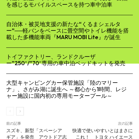
を感じるモバイルスペースを持つ車中泊車
自治体・被災地支援の新たな“くるまシェルタ
ー”──軽バンをベースに畳空間やトイレ機能を搭
載した多機能車両『MARU MOBI Lite』が誕生
トイファクトリー、ランドクルーザ
ー”250″/”70″専用の車中泊ベッドキットを発売
大型キャンピングカー保管施設「陸のマリー
ナ」、さがみ湖に誕生へ ～都心から1時間、レジ
ャー施設に国内初の専用モータープール～
前の記事
次の記事
スズキ、新型「スペーシア
快適で使いやすいとはまさに
ギア」を発売 アウトドア志
これ！ トヨタ ハイエース