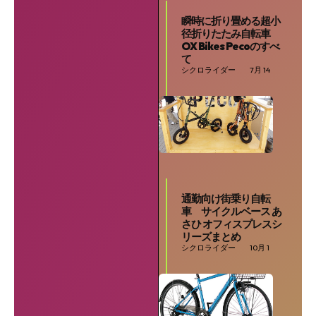
瞬時に折り畳める超小
径折りたたみ自転車
OX Bikes Pecoのすべ
て
シクロライダー
7月 14
通勤向け街乗り自転
車 サイクルベース あ
さひ オフィスプレスシ
リーズまとめ
シクロライダー
10月 1