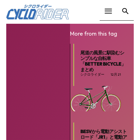
More from this tag
尾道の風景に馴染むシ
ンプルな自転車
「BETTER BICYCLE」
まとめ
シクロライダー
12月 21
BESVから電動アシスト
ロード「JR1」と電動ア