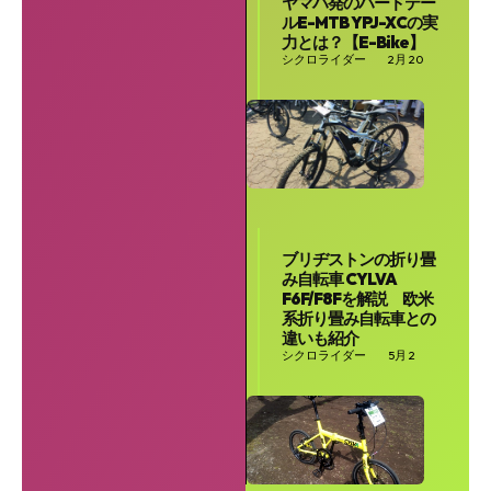
ヤマハ発のハードテー
ルE-MTB YPJ-XCの実
力とは？【E-Bike】
シクロライダー
2月 20
ブリヂストンの折り畳
み自転車 CYLVA
F6F/F8Fを解説 欧米
系折り畳み自転車との
違いも紹介
シクロライダー
5月 2