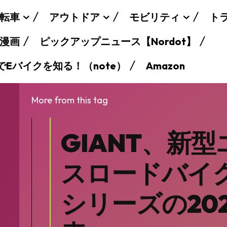
転車
アウトドア
モビリティ
ト
漫画
ピックアップニュース【Nordot】
でEバイクを知る！（note）
Amazon
More from this tag
GIANT、新
スロードバイク
シリーズの20