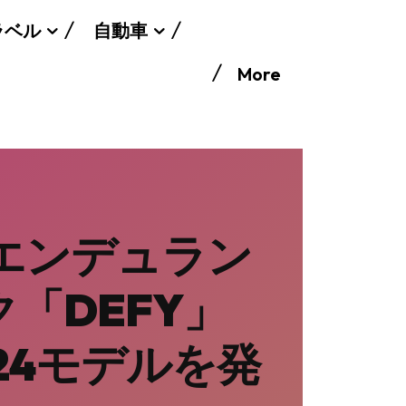
ラベル
自動車
More
型エンデュラン
「DEFY」
24モデルを発