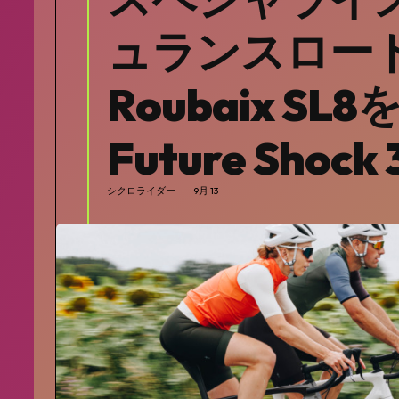
ュランスロー
Roubaix SL
Future Shoc
シクロライダー
9月 13