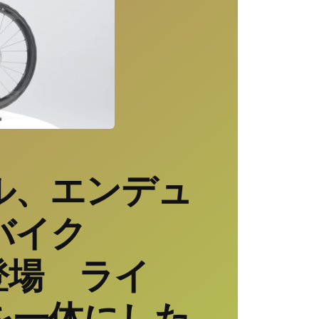
ル、エンデュ
バイク
」登場 ライ
を一体にした