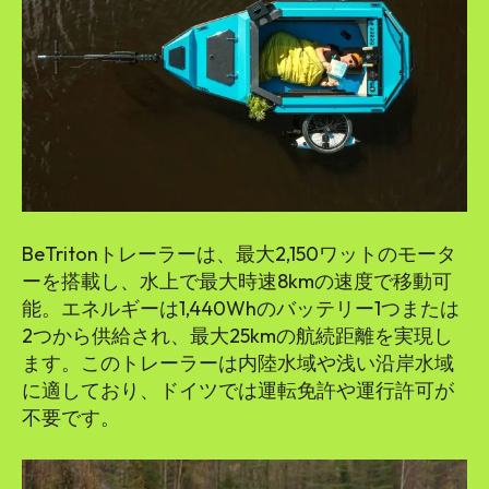
BeTritonトレーラーは、最大2,150ワットのモータ
ーを搭載し、水上で最大時速8kmの速度で移動可
能。エネルギーは1,440Whのバッテリー1つまたは
2つから供給され、最大25kmの航続距離を実現し
ます。このトレーラーは内陸水域や浅い沿岸水域
に適しており、ドイツでは運転免許や運行許可が
不要です。