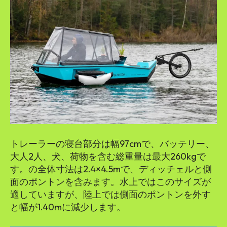
トレーラーの寝台部分は幅97cmで、バッテリー、
大人2人、犬、荷物を含む総重量は最大260kgで
す。の全体寸法は2.4×4.5mで、ディッチェルと側
面のポントンを含みます。水上ではこのサイズが
適していますが、陸上では側面のポントンを外す
と幅が1.40mに減少します。