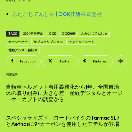
ふたごじてんしゃ | OGK技研株式会社
TAGS
2024年モデル
OGK
OGK技研
ふたごじてんしゃ
オージーケー
サブスクリプション
チャイルドシート
電動アシスト自転車
Facebook
Twitter
Pinterest
関連記事
自転車ヘルメット着用義務化から1年、全国自治
体の取り組みに大きな差 産経デジタルとオージ
ーケーカブトの調査から
スペシャライズド ロードバイクのTarmac SL7
とAethosに9rカーボンを使用したモデルが登場