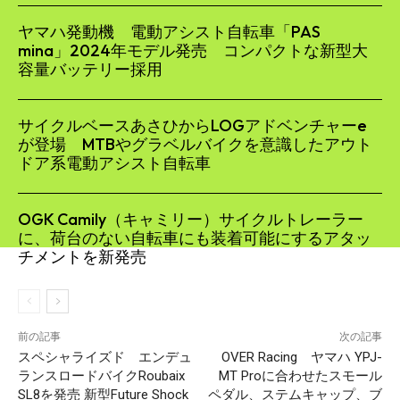
ヤマハ発動機 電動アシスト自転車「PAS
mina」2024年モデル発売 コンパクトな新型大
容量バッテリー採用
サイクルベースあさひからLOGアドベンチャーe
が登場 MTBやグラベルバイクを意識したアウト
ドア系電動アシスト自転車
OGK Camily（キャミリー）サイクルトレーラー
に、荷台のない自転車にも装着可能にするアタッ
チメントを新発売
前の記事
次の記事
スペシャライズド エンデュ
OVER Racing ヤマハ YPJ-
ランスロードバイクRoubaix
MT Proに合わせたスモール
SL8を発売 新型Future Shock
ペダル、ステムキャップ、ブ