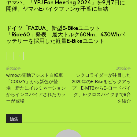
ヤマハ、「YPJ Fan Meeting 2024」を9月7日に
開催、ヤマハEバイクファンが千葉に集結
ドイツ「FAZUA」新型E-Bikeユニット
「Ride60」発表 最大トルク60Nm、430Whバ
ッテリーを採用した軽量E-Bikeユニット
前の記事
次の記事
wimoの電動アシスト自転車
シクロライダーが注目した
「COOZY」から新色が登
2020年のE-Bikeをピックアッ
場 新たにイルミネーション
プ E-MTBからE-ロードバイ
からインスパイアされたカラ
ク、E-クロスバイクまで8台
ーが登場
を紹介
編集