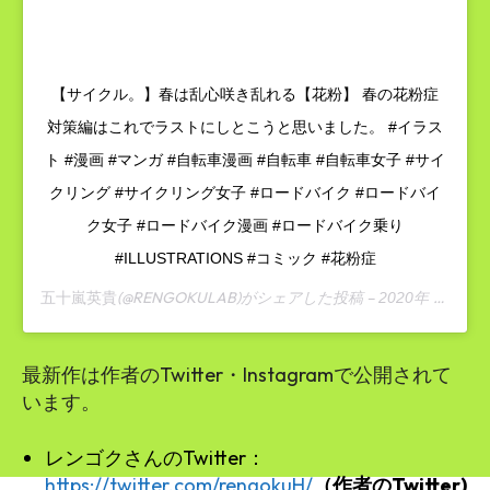
【サイクル。】春は乱心咲き乱れる【花粉】 春の花粉症
対策編はこれでラストにしとこうと思いました。 #イラス
ト #漫画 #マンガ #自転車漫画 #自転車 #自転車女子 #サイ
クリング #サイクリング女子 #ロードバイク #ロードバイ
ク女子 #ロードバイク漫画 #ロードバイク乗り
#ILLUSTRATIONS #コミック #花粉症
(@RENGOKULAB)がシェアした投稿 –
五十嵐英貴
2020年 3月月13日午前1時27分PDT
最新作は作者のTwitter・Instagramで公開されて
います。
レンゴクさんのTwitter：
https://twitter.com/rengokuH/
（作者のTwitter)