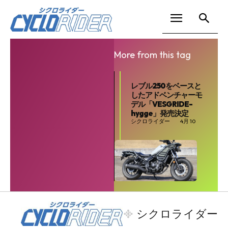
More from this tag
レブル250をベースと
したアドベンチャーモ
デル「VESGRIDE-
hygge」発売決定
シクロライダー
4月 10
SEARCH...
シクロライダー