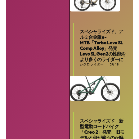
スペシャライズド、ア
ルミ合金版e-
MTB「Turbo Levo SL
Comp Alloy」発売
Levo SL Gen2の性能を
より多くのライダーに
シクロライダー
3月 18
SEARCH...
スペシャライズド 新
型電動ロードバイク
「Creo 2」発売 旧モ
デルと何が違うのか解