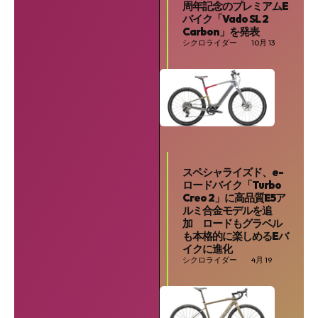
周年記念のプレミアムE
バイク「Vado SL 2
Carbon」を発表
シクロライダー
10月 13
スペシャライズド、e-
ロードバイク「Turbo
Creo 2」に高品質E5ア
ルミ合金モデルを追
加 ロードもグラベル
も本格的に楽しめるEバ
イクに進化
シクロライダー
4月 19