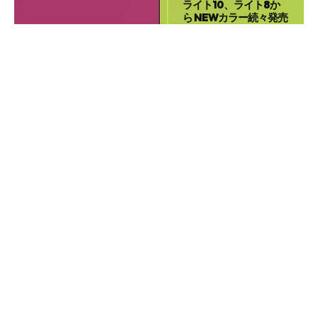
ライト10、ライト8か
ら NEWカラー続々発売
シクロライダー
2月 21
ジックからミニベロEバ
イク「E-
MAGIC207AD」発
表 エアロフレーム仕
様でお手頃価格が特徴
シクロライダー
2月 16