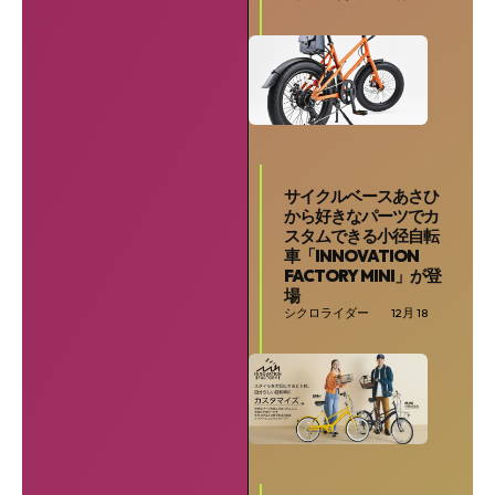
サイクルベースあさひ
から好きなパーツでカ
スタムできる小径自転
車「INNOVATION
FACTORY MINI」が登
場
シクロライダー
12月 18