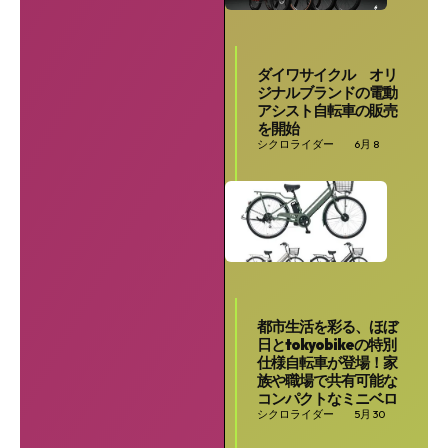
ダイワサイクル オリ
ジナルブランドの電動
アシスト自転車の販売
を開始
シクロライダー
6月 8
都市生活を彩る、ほぼ
日とtokyobikeの特別
仕様自転車が登場！家
族や職場で共有可能な
コンパクトなミニベロ
シクロライダー
5月 30