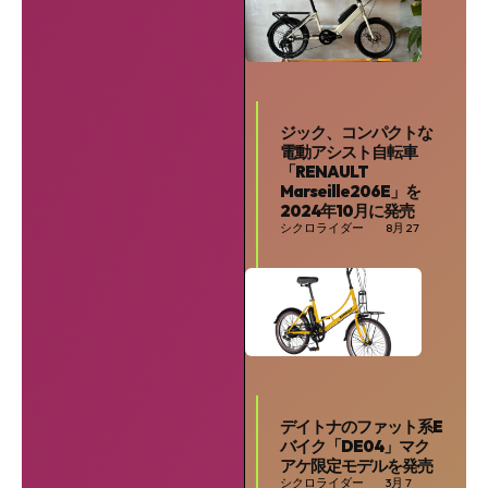
ジック、コンパクトな
電動アシスト自転車
「RENAULT
Marseille206E」を
2024年10月に発売
シクロライダー
8月 27
デイトナのファット系E
バイク「DE04」マク
SEARCH...
アケ限定モデルを発売
シクロライダー
3月 7