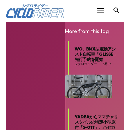
More from this tag
WO、BMX型電動アシ
スト自転車「GLISSE」
先行予約を開始
シクロライダー
5月 16
YADEAからママチャリ
スタイルの特定小型原
付「S-01T」、ハセガ