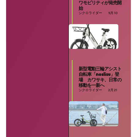
ワモビリティが発売開
始
シクロライダー
5月 10
新型電動三輪アシスト
自転車「noslisu」登
場 カワサキ、日常の
移動を一新へ
シクロライダー
2月 21