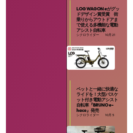
LOG WAGON eがグッ
ドデザイン賞受賞 街
乗りからアウトドアま
で使える多機能な電動
アシスト自転車
シクロライダー
10月 21
ペットと一緒に快適な
ライドを！大型バスケ
ット付き電動アシスト
自転車『BRUNO e-
haco』発売
シクロライダー
10月 5