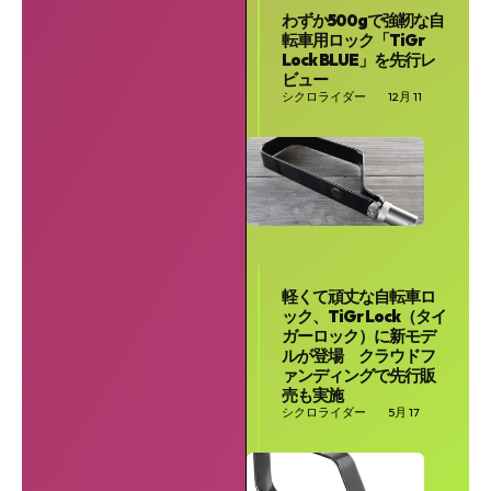
わずか500gで強靭な自
転車用ロック「TiGr
Lock BLUE」を先行レ
ビュー
シクロライダー
12月 11
軽くて頑丈な自転車ロ
ック、TiGr Lock（タイ
ガーロック）に新モデ
ルが登場 クラウドフ
ァンディングで先行販
売も実施
シクロライダー
5月 17