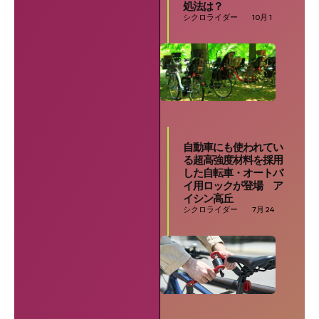
処法は？
シクロライダー
10月 1
自動車にも使われてい
る超高強度材料を採用
した自転車・オートバ
イ用ロックが登場 ア
イシン高丘
シクロライダー
7月 24