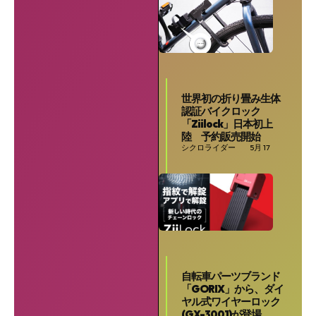
世界初の折り畳み生体
認証バイクロック
SEARCH...
「Ziilock」日本初上
陸 予約販売開始
シクロライダー
5月 17
自転車パーツブランド
「GORIX」から、ダイ
ヤル式ワイヤーロック
(GX-3001)が登場