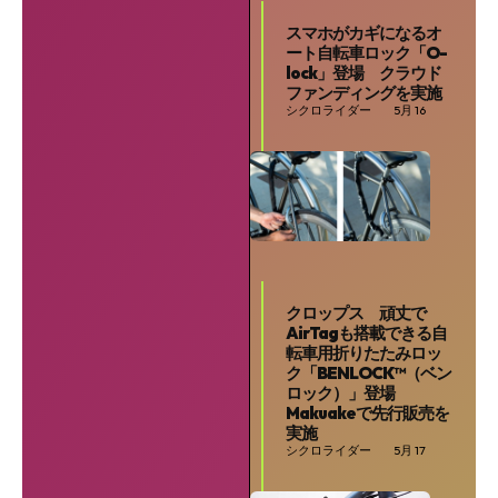
スマホがカギになるオ
ート自転車ロック「O-
lock」登場 クラウド
ファンディングを実施
シクロライダー
5月 16
クロップス 頑丈で
AirTagも搭載できる自
転車用折りたたみロッ
ク「BENLOCK™️（ベン
ロック）」登場
Makuakeで先行販売を
実施
シクロライダー
5月 17