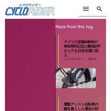
More from this tag
ドイツの老舗ABUSが
100周年記念の最強U字
ロックを日本市場に投
入
シクロライダー
10月 10
電動アシスト自転車の
鍵を無くした場合の対