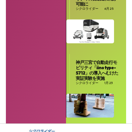
可能に
シクロライダー
6月 25
神戸三宮で自動走行モ
ビリティ「iino type-
S712」の導入へむけた
実証実験を実施
シクロライダー
1月 23