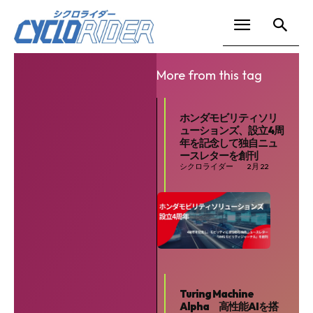
More from this tag
ホンダモビリティソリ
ューションズ、設立4周
年を記念して独自ニュ
ースレターを創刊
シクロライダー
2月 22
Turing Machine
Alpha 高性能AIを搭