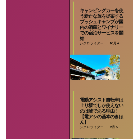
キャンピングカーを使
う新たな旅を提案する
ブッシュキャンプが国
内の酒蔵とワイナリー
SEARCH...
での宿泊サービスを開
始
シクロライダー
10月 4
電動アシスト自転車は
上り坂でしか使えない
のは嘘である理由！
【電アシの基本のきほ
ん】
シクロライダー
9月 6