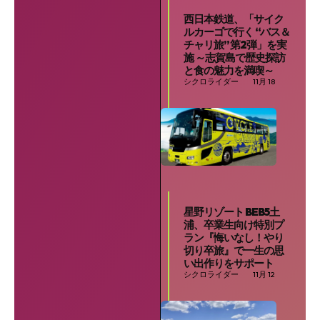
西日本鉄道、「サイク
ルカーゴで行く “バス＆
チャリ旅” 第2弾」を実
施 ～志賀島で歴史探訪
と食の魅力を満喫～
シクロライダー
11月 18
星野リゾート BEB5土
浦、卒業生向け特別プ
ラン『悔いなし！やり
切り卒旅』で一生の思
い出作りをサポート
シクロライダー
11月 12