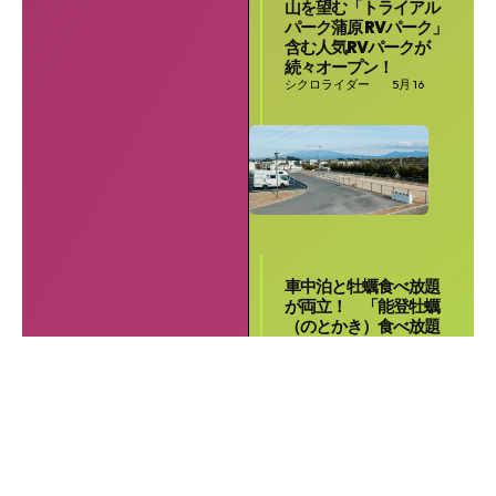
山を望む「トライアル
パーク蒲原 RVパーク」
含む人気RVパークが
続々オープン！
シクロライダー
5月 16
車中泊と牡蠣食べ放題
が両立！ 「能登牡蠣
（のとかき）食べ放題
プラン」期間限定で開
催
シクロライダー
5月 16