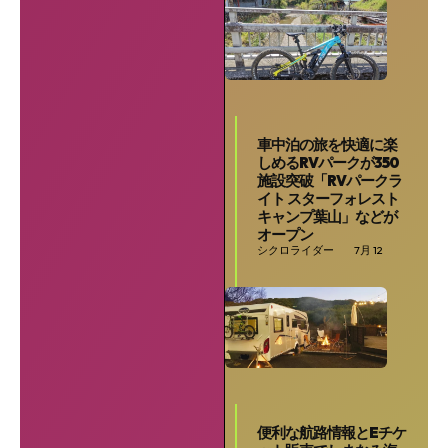
車中泊の旅を快適に楽
しめるRVパークが350
施設突破「RVパークラ
イト スターフォレスト
キャンプ葉山」などが
オープン
シクロライダー
7月 12
便利な航路情報とEチケ