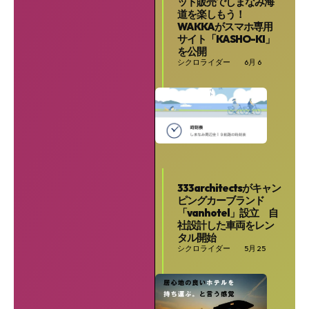
ット販売でしまなみ海
道を楽しもう！
WAKKAがスマホ専用
サイト「KASHO-KI」
を公開
シクロライダー
6月 6
333architectsがキャン
ピングカーブランド
「vanhotel」設立 自
社設計した車両をレン
タル開始
シクロライダー
5月 25