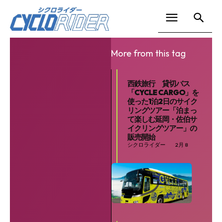
More from this tag
西鉄旅行 貸切バス
「CYCLE CARGO」を
使った1泊2日のサイク
リングツアー「泊まっ
て楽しむ延岡・佐伯サ
イクリングツアー」の
販売開始
シクロライダー
2月 8