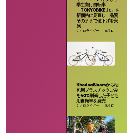
学生向け自転車
「TOKYOBIKE Jr.」を
新価格に見直し 品質
そのままで値下げを実
施
シクロライダー
5月 17
KhodaaBloomから梱
包用プラスチックごみ
を40%削減した子ども
用自転車を発売
シクロライダー
5月 17