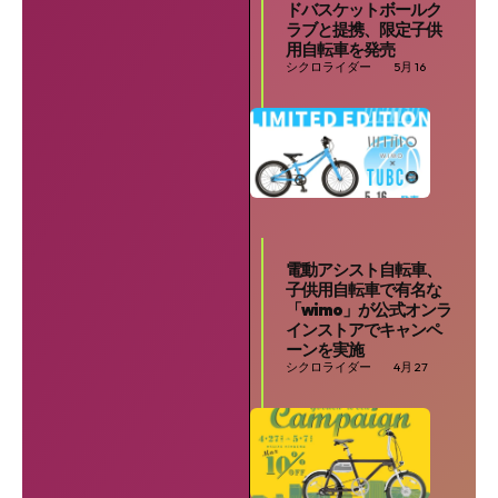
ドバスケットボールク
ラブと提携、限定子供
用自転車を発売
シクロライダー
5月 16
電動アシスト自転車、
子供用自転車で有名な
「wimo」が公式オンラ
インストアでキャンペ
ーンを実施
シクロライダー
4月 27