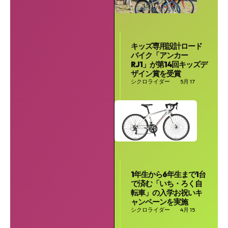
キッズ専用設計ロード
バイク「アンカー
RJ1」が第14回キッズデ
ザイン賞を受賞
シクロライダー
5月 17
1年生から6年生まで1台
で済む「いち・ろく自
転車」の入学お祝いキ
ャンペーンを実施
シクロライダー
4月 15