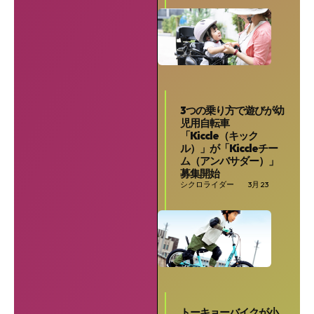
3つの乗り方で遊びが幼
児用自転車
SEARCH...
「Kiccle（キック
ル）」が「Kiccleチー
ム（アンバサダー）」
募集開始
シクロライダー
3月 23
トーキョーバイクが小