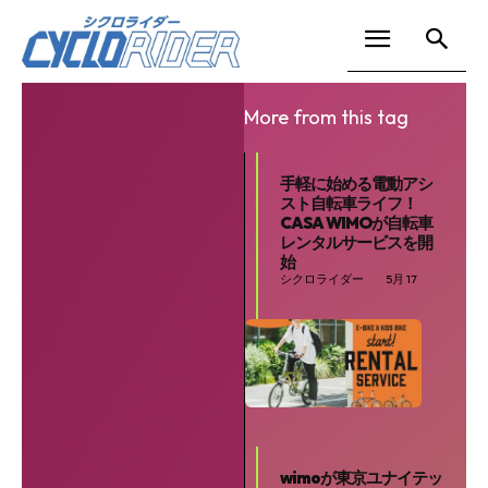
More from this tag
手軽に始める電動アシ
スト自転車ライフ！
CASA WIMOが自転車
レンタルサービスを開
始
シクロライダー
5月 17
wimoが東京ユナイテッ