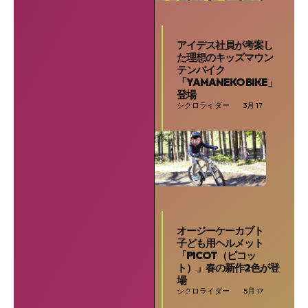
アイデス社員が考案し
た理想のキッズマウン
テンバイク
「YAMANEKO BIKE」
登場
シクロライダー
3月 17
オージーケーカブト
子ども用ヘルメット
「PICOT（ピコッ
ト）」春の新作2色が登
場
シクロライダー
5月 17