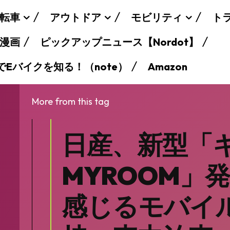
転車
アウトドア
モビリティ
ト
漫画
ピックアップニュース【Nordot】
でEバイクを知る！（note）
Amazon
More from this tag
日産、新型「
MYROOM」
感じるモバイ