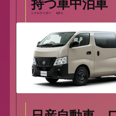
持つ車中泊車
シクロライダー
8月 4
SEARCH...
日産自動車、