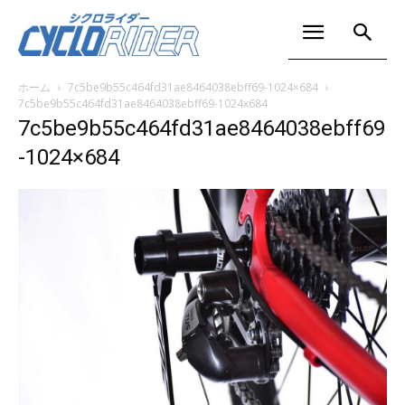
ホーム
7c5be9b55c464fd31ae8464038ebff69-1024×684
7c5be9b55c464fd31ae8464038ebff69-1024x684
7c5be9b55c464fd31ae8464038ebff69
-1024×684