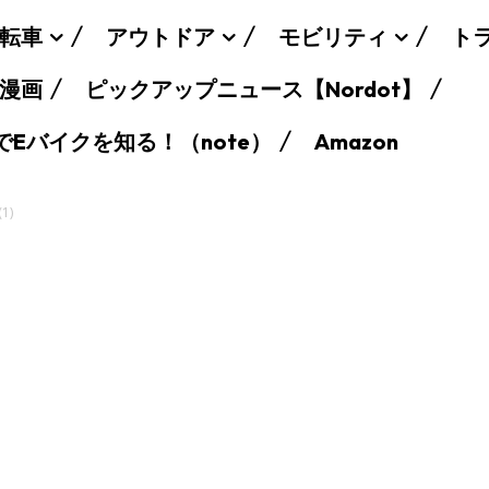
転車
アウトドア
モビリティ
ト
漫画
ピックアップニュース【Nordot】
でEバイクを知る！（note）
Amazon
(1)
SEARCH...